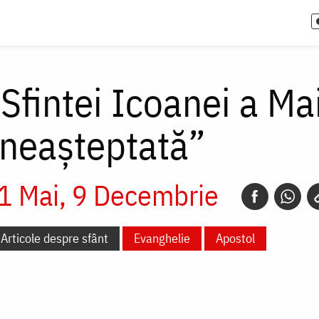
 Sfintei Icoanei a M
 neașteptată”
1 Mai
9 Decembrie
Articole despre sfânt
Evanghelie
Apostol