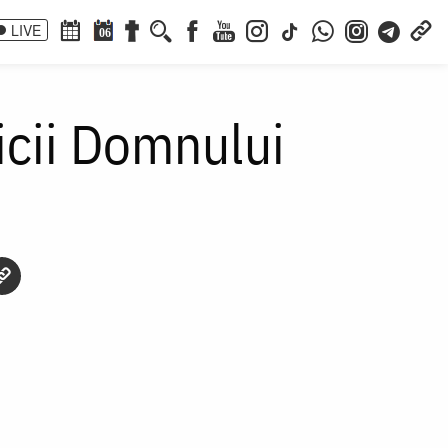
LIVE
06
aicii Domnului