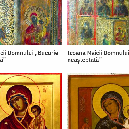
cii Domnului „Bucurie
Icoana Maicii Domnului
tă”
neașteptată”