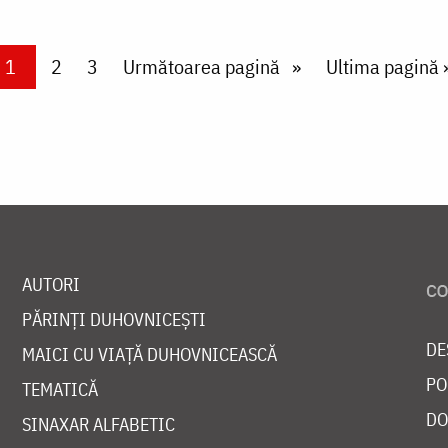
Current page
1
Page
2
Page
3
Next page
Următoarea pagină
Last page
Ultima pagină 
AUTORI
PĂRINȚI DUHOVNICEȘTI
DE
MAICI CU VIAȚĂ DUHOVNICEASCĂ
PO
TEMATICĂ
DO
SINAXAR ALFABETIC