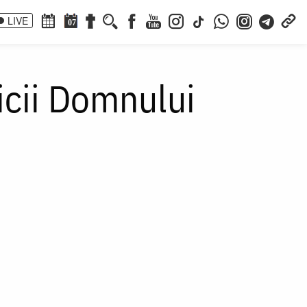
LIVE
07
aicii Domnului