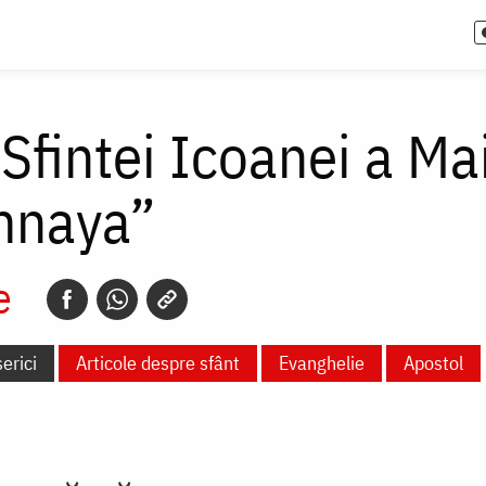
 Sfintei Icoanei a M
mnaya”
e
serici
Articole despre sfânt
Evanghelie
Apostol