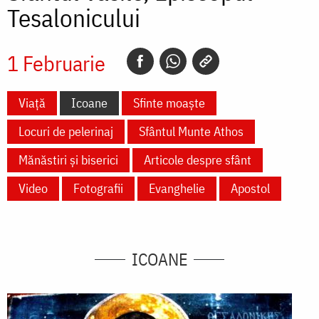
Tesalonicului
1 Februarie
Viață
Icoane
Sfinte moaște
Locuri de pelerinaj
Sfântul Munte Athos
Mănăstiri și biserici
Articole despre sfânt
Video
Fotografii
Evanghelie
Apostol
ICOANE