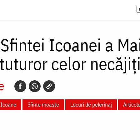
 Sfintei Icoanei a M
tuturor celor necăjiț
e
Icoane
Sfinte moaște
Locuri de pelerinaj
Articol