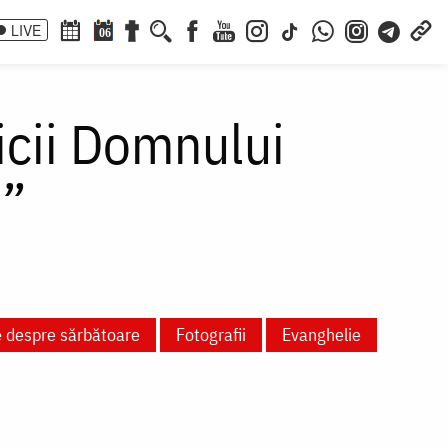
LIVE
06
aicii Domnului
i”
e despre sărbătoare
Fotografii
Evanghelie