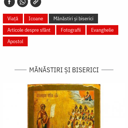
Viață
Icoane
Mănăstiri și biserici
Articole despre sfânt
Fotografii
Evanghelie
Apostol
MĂNĂSTIRI ȘI BISERICI