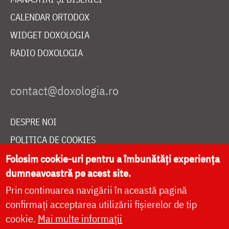
CALENDAR ORTODOX
WIDGET DOXOLOGIA
RADIO DOXOLOGIA
DESPRE NOI
POLITICA DE COOKIES
DONEAZĂ ONLINE PENTRU CATEDRALA NAȚIONALĂ
Folosim cookie-uri pentru a îmbunătăți experiența
dumneavoastră pe acest site.
Prin continuarea navigării în această pagină
LIVE
confirmați acceptarea utilizării fișierelor de tip
cookie.
Mai multe informații