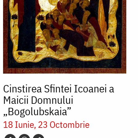
Cinstirea Sfintei Icoanei a
Maicii Domnului
„Bogolubskaia”
18 Iunie
23 Octombrie