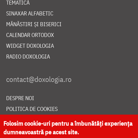
TEMATICĂ
SINAXAR ALFABETIC
MĂNĂSTIRI ȘI BISERICI
CALENDAR ORTODOX
WIDGET DOXOLOGIA
RADIO DOXOLOGIA
DESPRE NOI
POLITICA DE COOKIES
DONEAZĂ ONLINE PENTRU CATEDRALA NAȚIONALĂ
Folosim cookie-uri pentru a îmbunătăți experiența
dumneavoastră pe acest site.