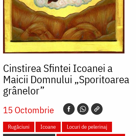
Cinstirea Sfintei Icoanei a
Maicii Domnului „Sporitoarea
grânelor”
15 Octombrie
Rugăciuni
Icoane
Locuri de pelerinaj