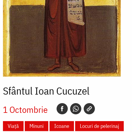
Sfântul Ioan Cucuzel
1 Octombrie
Viață
Minuni
Icoane
Locuri de pelerinaj