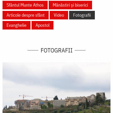
Sfântul Munte Athos
Mănăstiri și biserici
Articole despre sfânt
Video
Fotografii
Evanghelie
Apostol
FOTOGRAFII