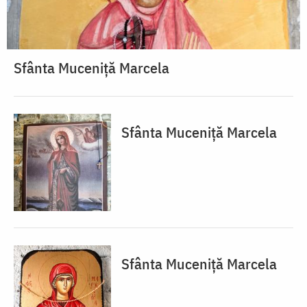
Sfânta Muceniță Marcela
Sfânta Muceniță Marcela
Sfânta Muceniță Marcela