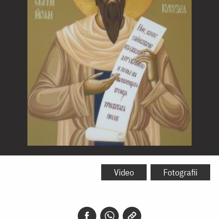
Sfântul
Ioan
Video
Fotografii
Cucuzel