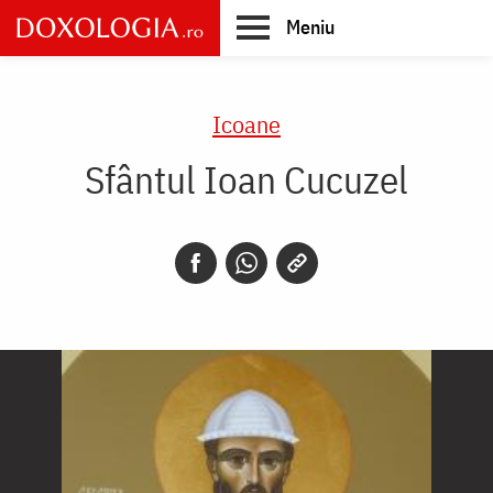
Skip
Meniu
to
main
Main
content
navigation
Icoane
Sfântul Ioan Cucuzel