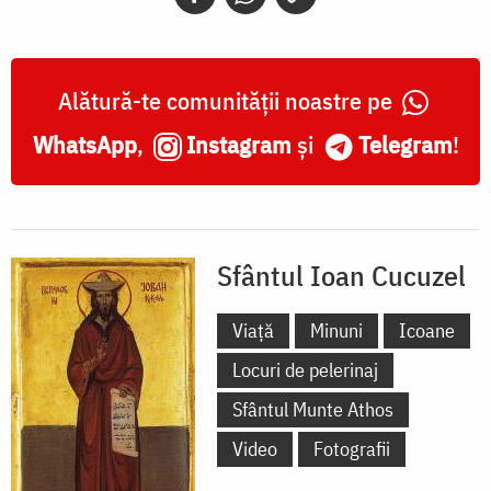
Alătură-te comunității noastre pe
WhatsApp
,
Instagram
și
Telegram
!
Sfântul Ioan Cucuzel
Viață
Minuni
Icoane
Locuri de pelerinaj
Sfântul Munte Athos
Video
Fotografii