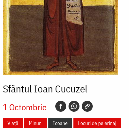
Sfântul Ioan Cucuzel
1 Octombrie
Viață
Minuni
Icoane
Locuri de pelerinaj