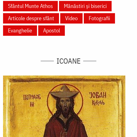
Sfântul Munte Athos
Mănăstiri și biserici
Articole despre sfânt
Video
Fotografii
Evanghelie
Apostol
ICOANE