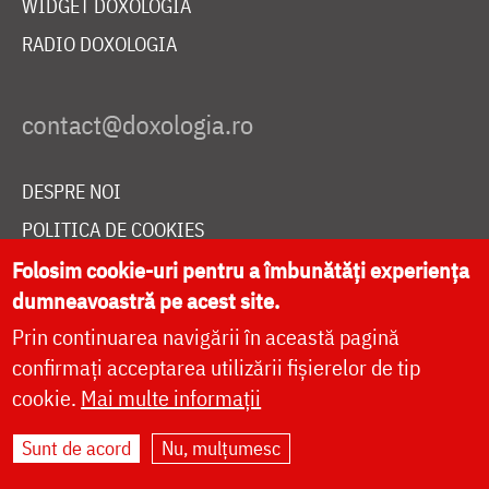
WIDGET DOXOLOGIA
RADIO DOXOLOGIA
DESPRE NOI
POLITICA DE COOKIES
DONEAZĂ ONLINE PENTRU CATEDRALA NAȚIONALĂ
Folosim cookie-uri pentru a îmbunătăți experiența
dumneavoastră pe acest site.
Prin continuarea navigării în această pagină
LIVE
confirmați acceptarea utilizării fișierelor de tip
cookie.
Mai multe informații
Sunt de acord
Nu, mulțumesc
Site dezvoltat de
DOXOLOGIA MEDIA
,
Arhiepiscopia Iașilor | ©
doxologia.ro