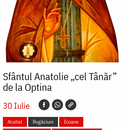
Sfântul Anatolie „cel Tânăr”
de la Optina
30 Iulie
Acatist
Rugăciuni
Icoane