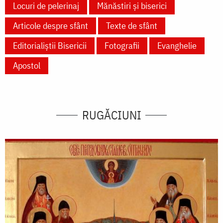
Locuri de pelerinaj
Mănăstiri și biserici
Articole despre sfânt
Texte de sfânt
Editorialiștii Bisericii
Fotografii
Evanghelie
Apostol
RUGĂCIUNI