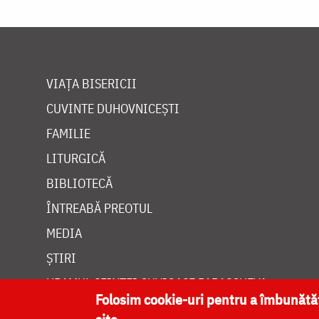
VIAȚA BISERICII
CUVINTE DUHOVNICEȘTI
FAMILIE
LITURGICĂ
BIBLIOTECĂ
ÎNTREABĂ PREOTUL
MEDIA
ȘTIRI
HRAMUL SFINTEI CUVIOASE PARASCHEVA
Folosim cookie-uri pentru a îmbunăt