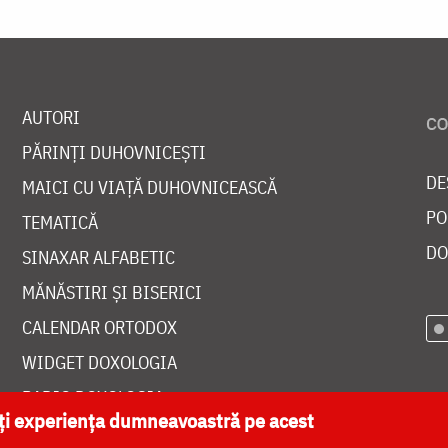
AUTORI
PĂRINȚI DUHOVNICEȘTI
DE
MAICI CU VIAȚĂ DUHOVNICEASCĂ
PO
TEMATICĂ
DO
SINAXAR ALFABETIC
MĂNĂSTIRI ȘI BISERICI
CALENDAR ORTODOX
WIDGET DOXOLOGIA
RADIO DOXOLOGIA
ăți experiența dumneavoastră pe acest