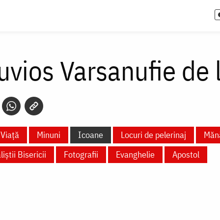
uvios Varsanufie de 
Viață
Minuni
Icoane
Locuri de pelerinaj
Mănă
liștii Bisericii
Fotografii
Evanghelie
Apostol