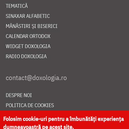
TEMATICĂ
SINAXAR ALFABETIC
MĂNĂSTIRI ȘI BISERICI
CALENDAR ORTODOX
WIDGET DOXOLOGIA
RADIO DOXOLOGIA
DESPRE NOI
POLITICA DE COOKIES
DONEAZĂ ONLINE PENTRU CATEDRALA NAȚIONALĂ
Folosim cookie-uri pentru a îmbunătăți experiența
dumneavoastră pe acest site.