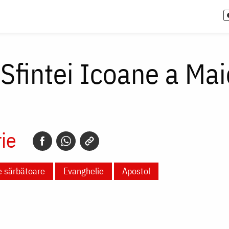
 Sfintei Icoane a Ma
ie
e sărbătoare
Evanghelie
Apostol