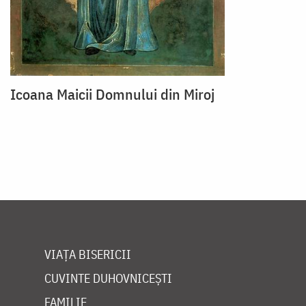
Icoana Maicii Domnului din Miroj
VIAȚA BISERICII
CUVINTE DUHOVNICEȘTI
FAMILIE