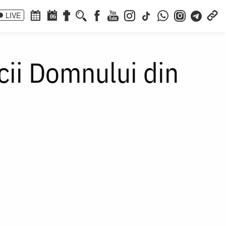
LIVE
06
icii Domnului din