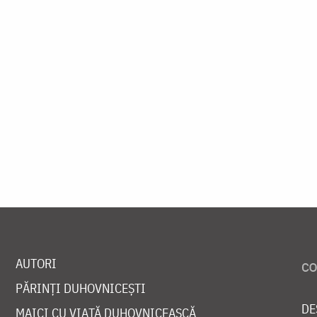
AUTORI
PĂRINȚI DUHOVNICEȘTI
DE
MAICI CU VIAȚĂ DUHOVNICEASCĂ