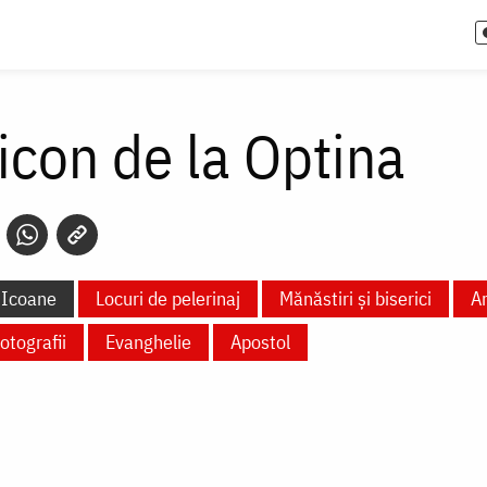
icon de la Optina
Icoane
Locuri de pelerinaj
Mănăstiri și biserici
Ar
otografii
Evanghelie
Apostol