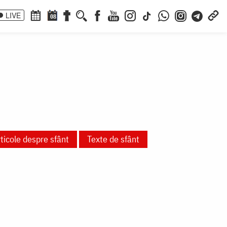
LIVE
08
ticole despre sfânt
Texte de sfânt