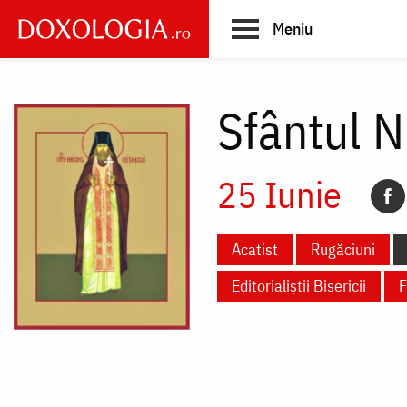
Skip
Meniu
to
main
Main
content
navigation
Sfântul N
25 Iunie
Acatist
Rugăciuni
Editorialiștii Bisericii
F