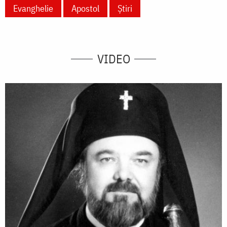
Evanghelie
Apostol
Știri
VIDEO