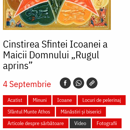
Cinstirea Sfintei Icoanei a
Maicii Domnului „Rugul
aprins”
4 Septembrie
Acatist
Minuni
Icoane
Locuri de pelerinaj
Sfântul Munte Athos
Mănăstiri și biserici
Articole despre sărbătoare
Video
Fotografii