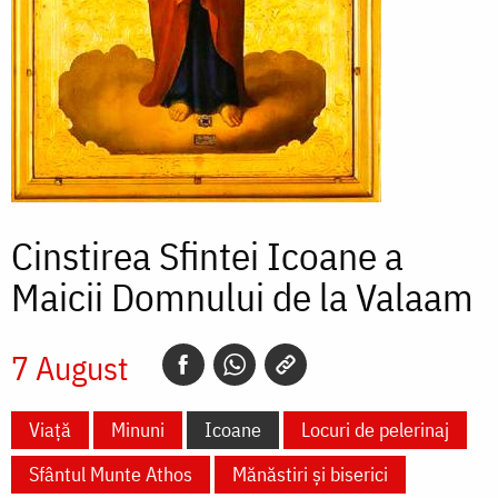
Cinstirea Sfintei Icoane a
Maicii Domnului de la Valaam
7 August
Viață
Minuni
Icoane
Locuri de pelerinaj
Sfântul Munte Athos
Mănăstiri și biserici