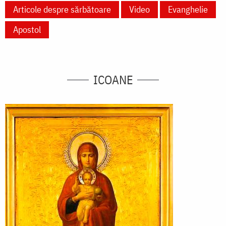
Articole despre sărbătoare
Video
Evanghelie
Apostol
ICOANE