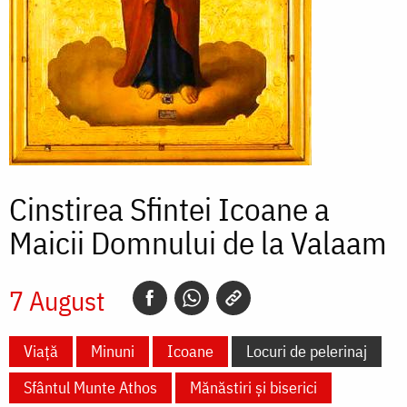
Cinstirea Sfintei Icoane a
Maicii Domnului de la Valaam
7 August
Viață
Minuni
Icoane
Locuri de pelerinaj
Sfântul Munte Athos
Mănăstiri și biserici