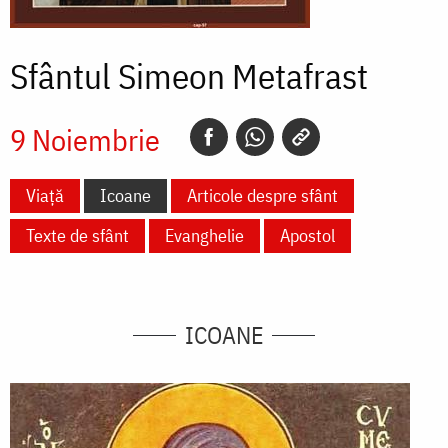
Sfântul Simeon Metafrast
9 Noiembrie
Viață
Icoane
Articole despre sfânt
Texte de sfânt
Evanghelie
Apostol
ICOANE