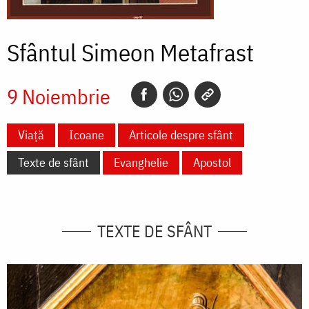
Sfântul Simeon Metafrast
9 Noiembrie
Viață
Icoane
Articole despre sfânt
Texte de sfânt
Evanghelie
Apostol
TEXTE DE SFÂNT