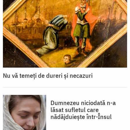
Nu vă temeți de dureri și necazuri
Dumnezeu niciodată n-a
lăsat sufletul care
nădăjduiește într-Însul