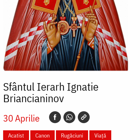
Sfântul Ierarh Ignatie
Briancianinov
30 Aprilie
Acatist
Canon
Rugăciuni
Viață