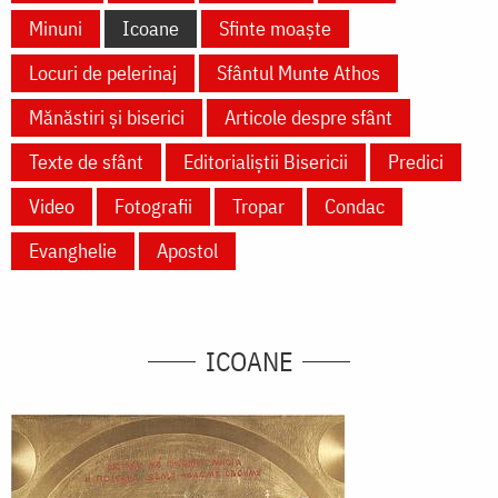
Minuni
Icoane
Sfinte moaște
Locuri de pelerinaj
Sfântul Munte Athos
Mănăstiri și biserici
Articole despre sfânt
Texte de sfânt
Editorialiștii Bisericii
Predici
Video
Fotografii
Tropar
Condac
Evanghelie
Apostol
ICOANE