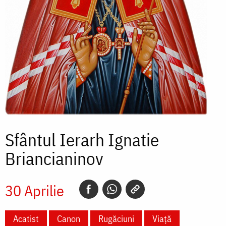
Sfântul Ierarh Ignatie
Briancianinov
30 Aprilie
Acatist
Canon
Rugăciuni
Viață