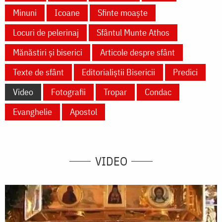
Minuni
Icoane
Sfinte moaște
Locuri de pelerinaj
Sfântul Munte Athos
Mănăstiri și biserici
Articole despre sfânt
Texte de sfânt
Editorialiștii Bisericii
Predici
Video
Fotografii
Tropar
Condac
Evanghelie
Apostol
VIDEO