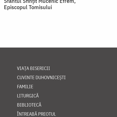
Sfântul Sfinţit Mucenic Efrem,
Episcopul Tomisului
VIAȚA BISERICII
CUVINTE DUHOVNICEȘTI
FAMILIE
LITURGICĂ
BIBLIOTECĂ
ÎNTREABĂ PREOTUL