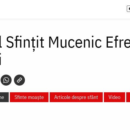
l Sfințit Mucenic Ef
i
ne
Sfinte moaște
Articole despre sfânt
Video