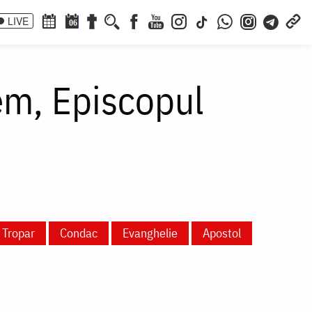
LIVE
06
rem, Episcopul
Tropar
Condac
Evanghelie
Apostol