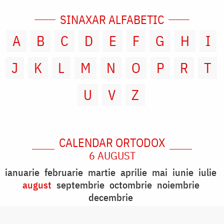
SINAXAR ALFABETIC
A
B
C
D
E
F
G
H
I
J
K
L
M
N
O
P
R
T
U
V
Z
CALENDAR ORTODOX
6 AUGUST
ianuarie
februarie
martie
aprilie
mai
iunie
iulie
august
septembrie
octombrie
noiembrie
decembrie