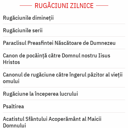
RUGĂCIUNI ZILNICE
Rugăciunile dimineții
Rugăciunile serii
Paraclisul Preasfintei Născătoare de Dumnezeu
Canon de pocăință către Domnul nostru Iisus
Hristos
Canonul de rugăciune către îngerul păzitor al vieții
omului
Rugăciune la începerea lucrului
Psaltirea
Acatistul Sfântului Acoperământ al Maicii
Domnului