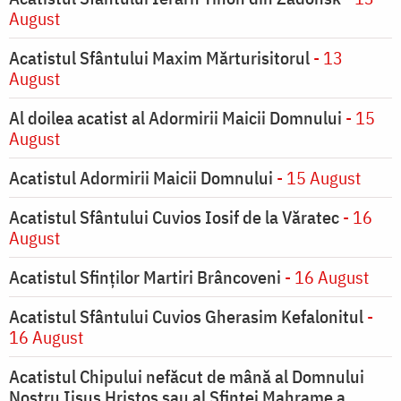
August
Acatistul Sfântului Maxim Mărturisitorul
- 13
August
Al doilea acatist al Adormirii Maicii Domnului
- 15
August
Acatistul Adormirii Maicii Domnului
- 15 August
Acatistul Sfântului Cuvios Iosif de la Văratec
- 16
August
Acatistul Sfinților Martiri Brâncoveni
- 16 August
Acatistul Sfântului Cuvios Gherasim Kefalonitul
-
16 August
Acatistul Chipului nefăcut de mână al Domnului
Nostru Iisus Hristos sau al Sfintei Mahrame a