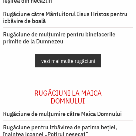
ieşirea din necazuri
Rugăciune către Mântuitorul Iisus Hristos pentru
izbăvire de boală
Rugăciune de mulțumire pentru binefacerile
primite de la Dumnezeu
vezi mai multe rugăciuni
RUGĂCIUNI LA MAICA
DOMNULUI
Rugăciune de mulţumire către Maica Domnului
Rugăciune pentru izbăvirea de patima beției,
înaintea icoanei „Potirul nesecat”