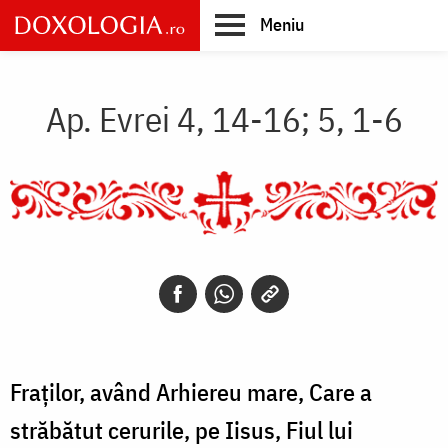
Skip
Meniu
to
main
Main
content
navigation
Ap. Evrei 4, 14-16; 5, 1-6
Fraților, având Arhiereu mare, Care a
străbătut cerurile, pe Iisus, Fiul lui