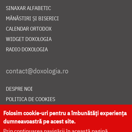
SINAXAR ALFABETIC
MĂNĂSTIRI ȘI BISERICI
CALENDAR ORTODOX
WIDGET DOXOLOGIA
RADIO DOXOLOGIA
DESPRE NOI
POLITICA DE COOKIES
DONEAZĂ ONLINE PENTRU CATEDRALA NAȚIONALĂ
Folosim cookie-uri pentru a îmbunătăți experiența
dumneavoastră pe acest site.
Prin continuarea navigării în această pagină
LIVE