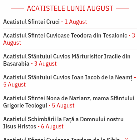
ACATISTELE LUNII AUGUST
Acatistul Sfintei Cruci
- 1 August
Acatistul Sfintei Cuvioase Teodora din Tesalonic
- 3
August
Acatistul Sfântului Cuvios Mărturisitor Iraclie din
Basarabia
- 3 August
Acatistul Sfântului Cuvios Ioan Iacob de la Neamț
-
5 August
Acatistul Sfintei Nona de Nazianz, mama Sfântului
Grigorie Teologul
- 5 August
Acatistul Schimbării la Faţă a Domnului nostru
Iisus Hristos
- 6 August
Acatistul Sfintei Cuvioase Teodora de la Sihla
- 7