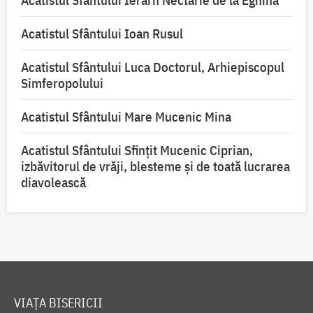
Acatistul Sfântului Ierarh Nectarie de la Eghina
Acatistul Sfântului Ioan Rusul
Acatistul Sfântului Luca Doctorul, Arhiepiscopul
Simferopolului
Acatistul Sfântului Mare Mucenic Mina
Acatistul Sfântului Sfințit Mucenic Ciprian,
izbăvitorul de vrăji, blesteme și de toată lucrarea
diavolească
VIAȚA BISERICII