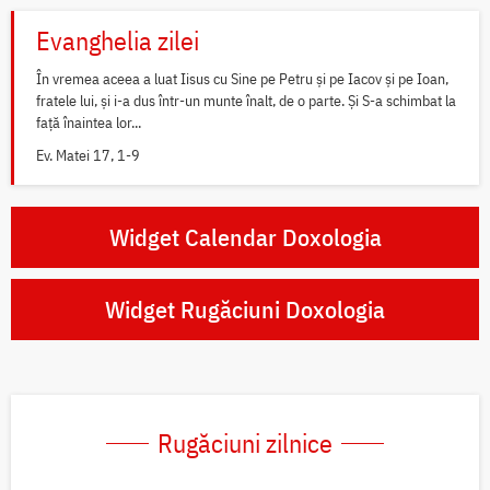
Evanghelia zilei
În vremea aceea a luat Iisus cu Sine pe Petru și pe Iacov și pe Ioan,
fratele lui, și i-a dus într-un munte înalt, de o parte. Și S-a schimbat la
față înaintea lor...
Ev. Matei 17, 1-9
Widget Calendar Doxologia
Widget Rugăciuni Doxologia
Rugăciuni zilnice