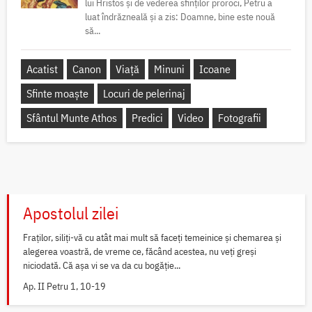
lui Hristos și de vederea sfinților proroci, Petru a
luat îndrăzneală și a zis: Doamne, bine este nouă
să...
Acatist
Canon
Viață
Minuni
Icoane
Sfinte moaște
Locuri de pelerinaj
Sfântul Munte Athos
Predici
Video
Fotografii
Apostolul zilei
Fraților, siliți-vă cu atât mai mult să faceți temeinice și chemarea și
alegerea voastră, de vreme ce, făcând acestea, nu veți greși
niciodată. Că așa vi se va da cu bogăție...
Ap. II Petru 1, 10-19