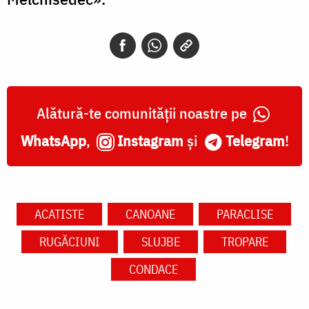
Alătură-te comunității noastre pe
WhatsApp
,
Instagram
și
Telegram
!
ACATISTE
CANOANE
PARACLISE
RUGĂCIUNI
SLUJBE
TROPARE
CONDACE