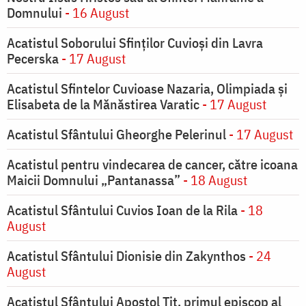
Domnului
- 16 August
Acatistul Soborului Sfinților Cuvioși din Lavra
Pecerska
- 17 August
Acatistul Sfintelor Cuvioase Nazaria, Olimpiada și
Elisabeta de la Mănăstirea Varatic
- 17 August
Acatistul Sfântului Gheorghe Pelerinul
- 17 August
Acatistul pentru vindecarea de cancer, către icoana
Maicii Domnului „Pantanassa”
- 18 August
Acatistul Sfântului Cuvios Ioan de la Rila
- 18
August
Acatistul Sfântului Dionisie din Zakynthos
- 24
August
Acatistul Sfântului Apostol Tit, primul episcop al