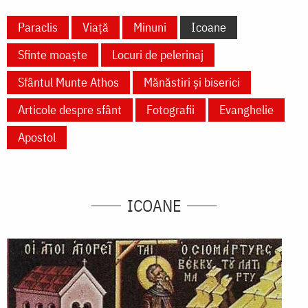
Paraclis
Viață
Minuni
Icoane
Sfinte moaște
Locuri de pelerinaj
Sfântul Munte Athos
Mănăstiri și biserici
Articole despre sfânt
Fotografii
Evanghelie
Apostol
ICOANE