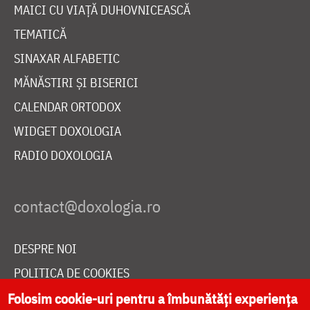
MAICI CU VIAȚĂ DUHOVNICEASCĂ
TEMATICĂ
SINAXAR ALFABETIC
MĂNĂSTIRI ȘI BISERICI
CALENDAR ORTODOX
WIDGET DOXOLOGIA
RADIO DOXOLOGIA
DESPRE NOI
POLITICA DE COOKIES
DONEAZĂ ONLINE PENTRU CATEDRALA NAȚIONALĂ
Folosim cookie-uri pentru a îmbunătăți experiența