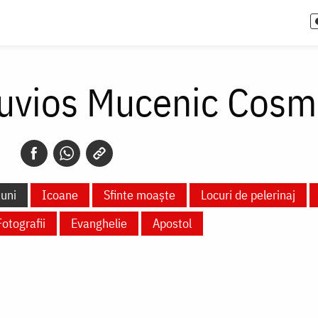
Cuvios Mucenic Cosm
uni
Icoane
Sfinte moaște
Locuri de pelerinaj
Fotografii
Evanghelie
Apostol