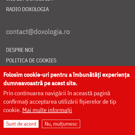
RADIO DOXOLOGIA
DESPRE NOI
POLITICA DE COOKIES
DONEAZĂ ONLINE PENTRU CATEDRALA NAȚIONALĂ
Folosim cookie-uri pentru a îmbunătăți experiența
dumneavoastră pe acest site.
Prin continuarea navigării în această pagină
LIVE
confirmați acceptarea utilizării fișierelor de tip
cookie.
Mai multe informații
Site dezvoltat de
DOXOLOGIA MEDIA
,
Sunt de acord
Nu, mulțumesc
Arhiepiscopia Iașilor | ©
doxologia.ro