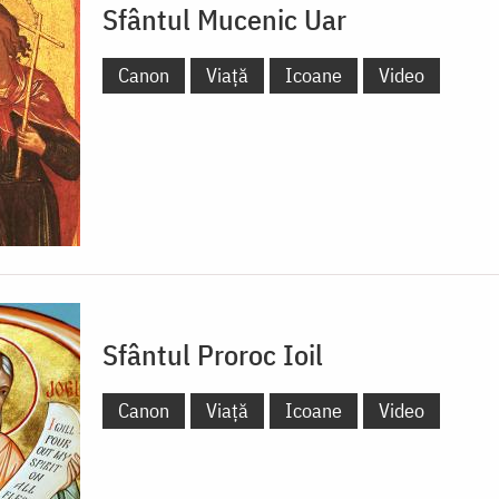
Sfântul Mucenic Uar
Canon
Viață
Icoane
Video
Sfântul Proroc Ioil
Canon
Viață
Icoane
Video