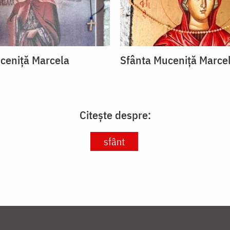
ceniță Marcela
Sfânta Muceniță Marce
Citește despre:
sfânt