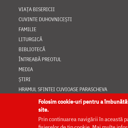
VIAȚA BISERICII
CUVINTE DUHOVNICEȘTI
FAMILIE
LITURGICĂ
BIBLIOTECĂ
ÎNTREABĂ PREOTUL
MEDIA
ȘTIRI
HRAMUL SFINTEI CUVIOASE PARASCHEVA
Folosim cookie-uri pentru a îmbunăt
site.
Prin continuarea navigării în această p
Site dezvolt
fișierelor de tip cookie.
Mai multe infor