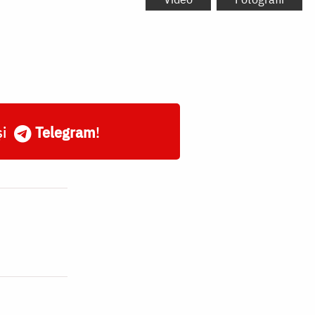
și
Telegram
!