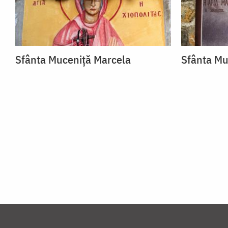
Sfânta Muceniță Marcela
Sfânta Mu