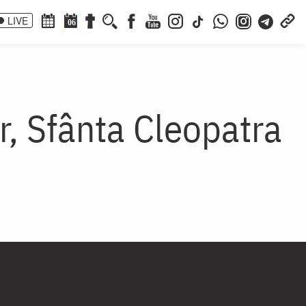
LIVE
06
r, Sfânta Cleopatra