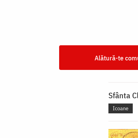
Ioil,
Sfântul
Mucenic
Uar,
Sfânta
Cleopatra
Alătură-te comu
Sfânta C
Icoane