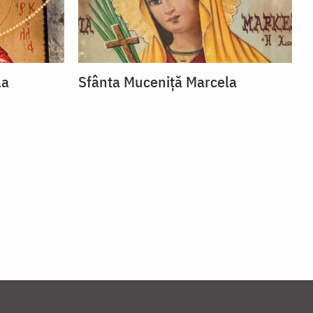
la
Sfânta Muceniță Marcela