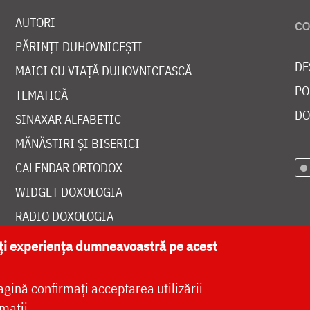
AUTORI
PĂRINȚI DUHOVNICEȘTI
DE
MAICI CU VIAȚĂ DUHOVNICEASCĂ
PO
TEMATICĂ
DO
SINAXAR ALFABETIC
MĂNĂSTIRI ȘI BISERICI
CALENDAR ORTODOX
WIDGET DOXOLOGIA
RADIO DOXOLOGIA
ăți experiența dumneavoastră pe acest
agină confirmați acceptarea utilizării
at de
DOXOLOGIA MEDIA
, Arhiepiscopia Iașilor | 
mații