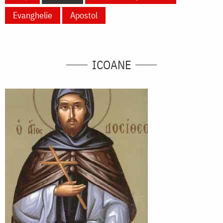
Evanghelie
Apostol
ICOANE