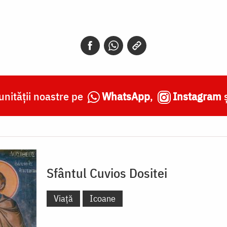
nității noastre pe
WhatsApp
,
Instagram
Sfântul Cuvios Dositei
Viață
Icoane