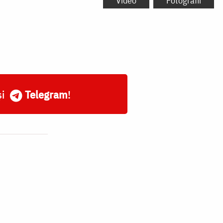
Video
Fotografii
și
Telegram
!