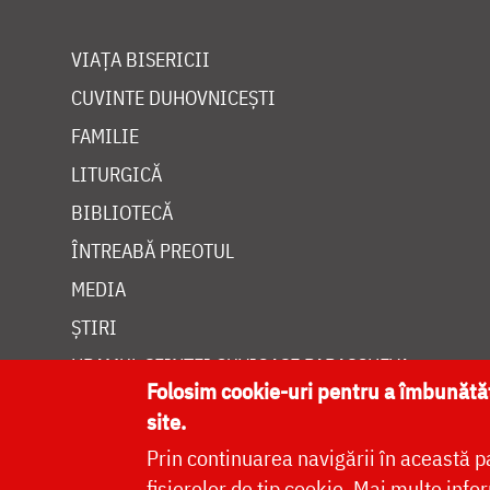
VIAȚA BISERICII
CUVINTE DUHOVNICEȘTI
FAMILIE
LITURGICĂ
BIBLIOTECĂ
ÎNTREABĂ PREOTUL
MEDIA
ȘTIRI
HRAMUL SFINTEI CUVIOASE PARASCHEVA
Folosim cookie-uri pentru a îmbunăt
site.
Prin continuarea navigării în această p
fișierelor de tip cookie.
Mai multe infor