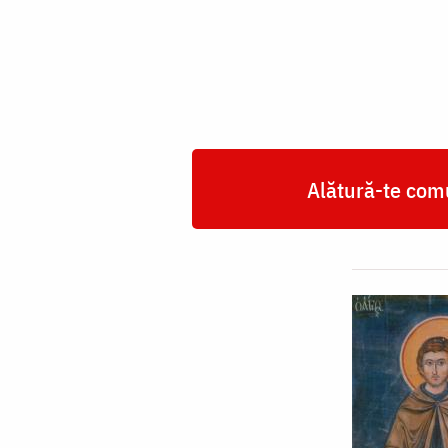
Dositei
Alătură-te comu