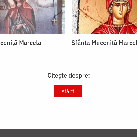
ceniță Marcela
Sfânta Muceniță Marce
Citește despre:
sfânt