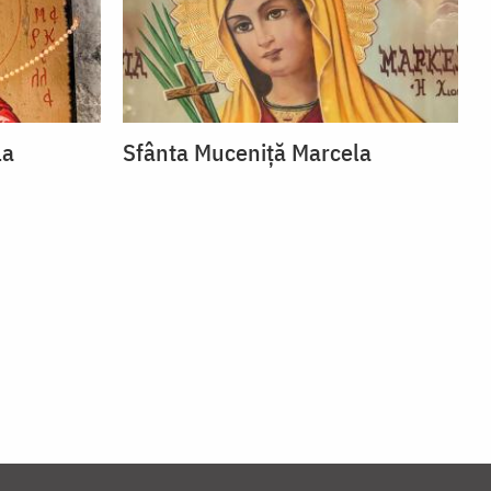
la
Sfânta Muceniță Marcela