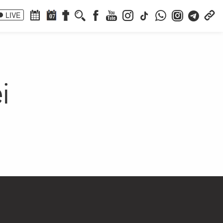
LIVE
07
i