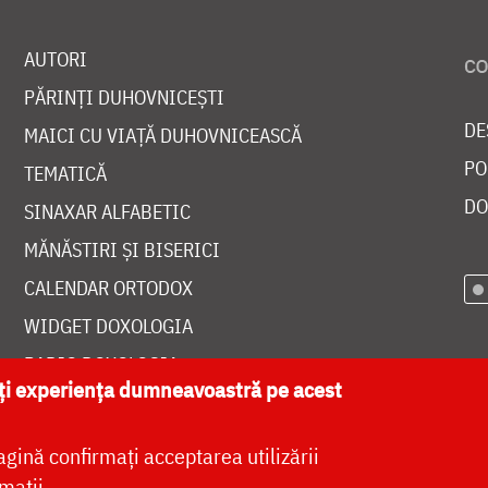
AUTORI
PĂRINȚI DUHOVNICEȘTI
DE
MAICI CU VIAȚĂ DUHOVNICEASCĂ
PO
TEMATICĂ
DO
SINAXAR ALFABETIC
MĂNĂSTIRI ȘI BISERICI
CALENDAR ORTODOX
WIDGET DOXOLOGIA
RADIO DOXOLOGIA
ăți experiența dumneavoastră pe acest
agină confirmați acceptarea utilizării
mații