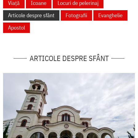
Viață
Icoane
Locuri de pelerinaj
Articole despre sfânt
Fotografii
Evanghelie
Apostol
ARTICOLE DESPRE SFÂNT