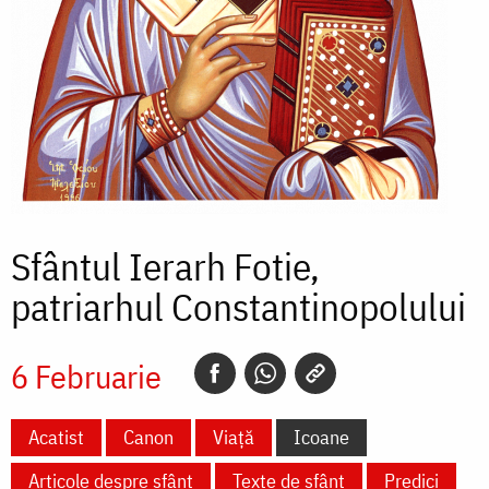
Sfântul Ierarh Fotie,
patriarhul Constantinopolului
6 Februarie
Acatist
Canon
Viață
Icoane
Articole despre sfânt
Texte de sfânt
Predici