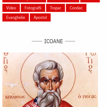
Video
Fotografii
Tropar
Condac
Evanghelie
Apostol
ICOANE