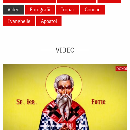
Video
Fotografii
Tropar
Condac
Evanghelie
Apostol
VIDEO