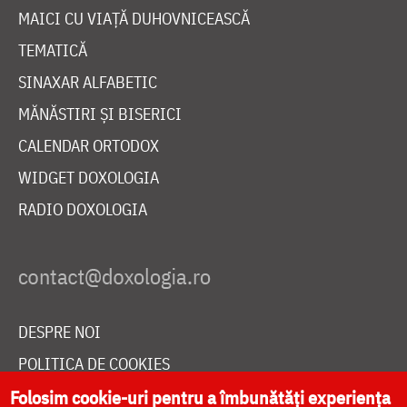
MAICI CU VIAȚĂ DUHOVNICEASCĂ
TEMATICĂ
SINAXAR ALFABETIC
MĂNĂSTIRI ȘI BISERICI
CALENDAR ORTODOX
WIDGET DOXOLOGIA
RADIO DOXOLOGIA
DESPRE NOI
POLITICA DE COOKIES
DONEAZĂ ONLINE PENTRU CATEDRALA NAȚIONALĂ
Folosim cookie-uri pentru a îmbunătăți experiența