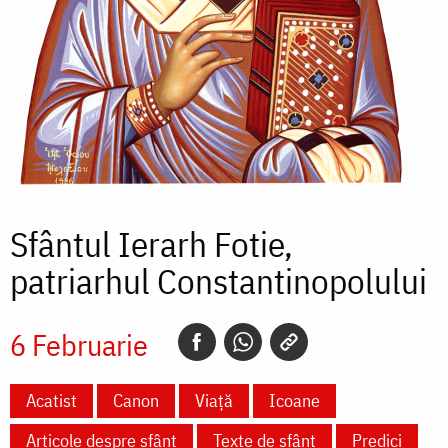
Sfântul Ierarh Fotie,
patriarhul Constantinopolului
6 Februarie
Acatist
Canon
Viață
Icoane
Articole despre sfânt
Texte de sfânt
Predici