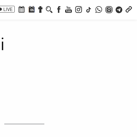
LIVE
06
i