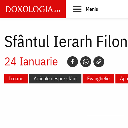
Skip
Meniu
to
main
Main
content
navigation
Sfântul Ierarh Filo
24 Ianuarie
Icoane
Articole despre sfânt
Evanghelie
Apo