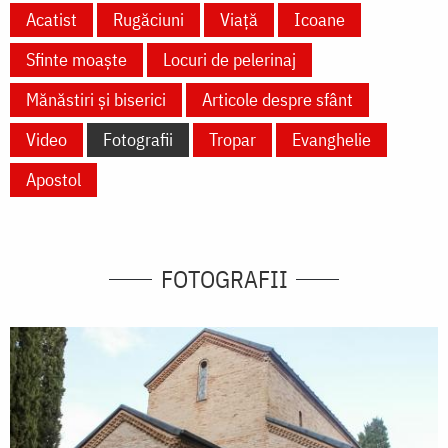
Acatist
Rugăciuni
Viață
Icoane
Sfinte moaște
Locuri de pelerinaj
Mănăstiri și biserici
Articole despre sfânt
Video
Fotografii
Tropar
Evanghelie
Apostol
FOTOGRAFII