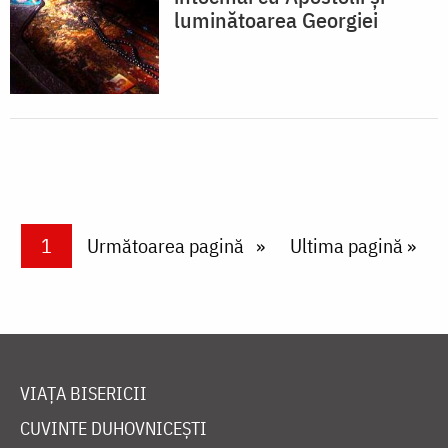
luminătoarea Georgiei
Paginare
Current page
1
Next page
Următoarea pagină
Last page
Ultima pagină »
VIAȚA BISERICII
CUVINTE DUHOVNICEȘTI