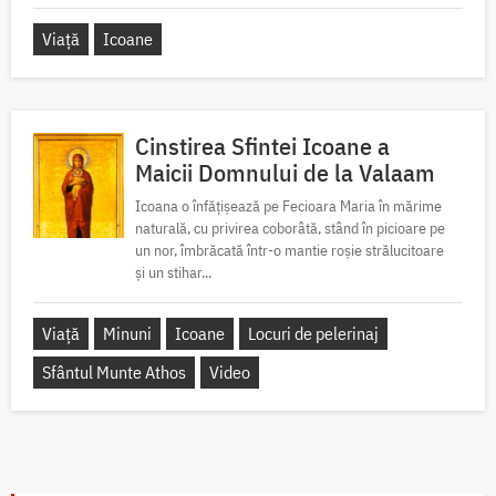
Viață
Icoane
Cinstirea Sfintei Icoane a
Maicii Domnului de la Valaam
Icoana o înfățișează pe Fecioara Maria în mărime
naturală, cu privirea coborâtă, stând în picioare pe
un nor, îmbrăcată într-o mantie roșie strălucitoare
și un stihar...
Viață
Minuni
Icoane
Locuri de pelerinaj
Sfântul Munte Athos
Video