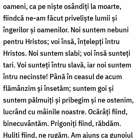
oameni, ca pe niște osândiți la moarte,
fiindcă ne-am făcut priveliște lumii și
îngerilor și oamenilor. Noi suntem nebuni
pentru Hristos; voi însă, înțelepți întru
Hristos. Noi suntem slabi; voi însă sunteți
tari. Voi sunteți întru slavă, iar noi suntem
întru necinste! Până în ceasul de acum
flămânzim și însetăm; suntem goi și
suntem pălmuiți și pribegim și ne ostenim,
lucrând cu mâinile noastre. Ocărâți fiind,
binecuvântăm. Prigoniți fiind, răbdăm.
Huliți fiind, ne rugăm. Am ajuns ca gunoiul