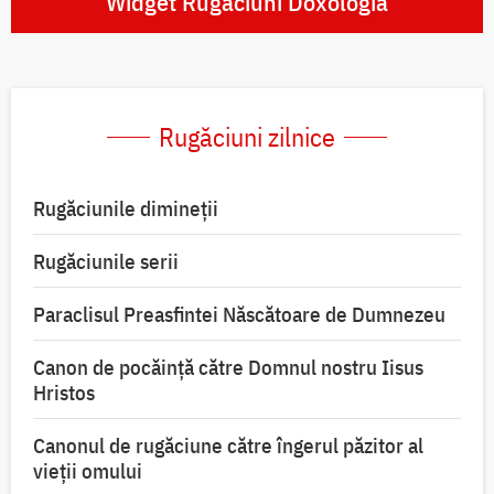
Widget Rugăciuni Doxologia
Rugăciuni zilnice
Rugăciunile dimineții
Rugăciunile serii
Paraclisul Preasfintei Născătoare de Dumnezeu
Canon de pocăință către Domnul nostru Iisus
Hristos
Canonul de rugăciune către îngerul păzitor al
vieții omului