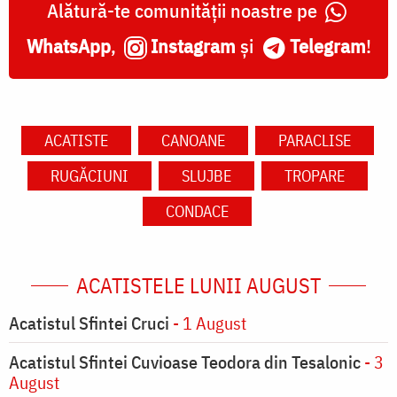
Alătură-te comunității noastre pe
WhatsApp
,
Instagram
și
Telegram
!
ACATISTE
CANOANE
PARACLISE
RUGĂCIUNI
SLUJBE
TROPARE
CONDACE
ACATISTELE LUNII AUGUST
Acatistul Sfintei Cruci
- 1 August
Acatistul Sfintei Cuvioase Teodora din Tesalonic
- 3
August