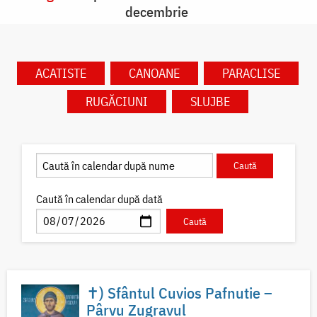
decembrie
ACATISTE
CANOANE
PARACLISE
RUGĂCIUNI
SLUJBE
Caută în calendar după dată
✝) Sfântul Cuvios Pafnutie –
Pârvu Zugravul