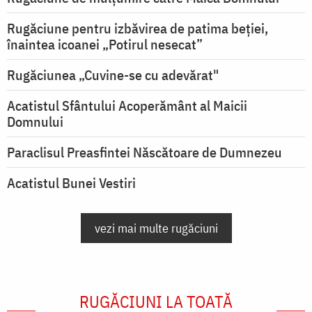
Rugăciune pentru izbăvirea de patima beției,
înaintea icoanei „Potirul nesecat”
Rugăciunea „Cuvine-se cu adevărat"
Acatistul Sfântului Acoperământ al Maicii
Domnului
Paraclisul Preasfintei Născătoare de Dumnezeu
Acatistul Bunei Vestiri
vezi mai multe rugăciuni
RUGĂCIUNI LA TOATĂ