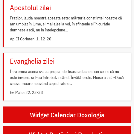
Apostolul zilei
Fraților, lauda noastră aceasta este: mărturia conștiinței noastre că
am umblat în lume, și mai ales la voi, în sfințenie și în curăție
dumnezeiască, nu în înțelepciune...
Ap. II Corinteni 1, 12-20
Evanghelia zilei
În vremea aceea s-au apropiat de Iisus saducheii, cei ce zic că nu
este înviere, și L-au întrebat, zicând: Învățătorule, Moise a zis: «Dacă
cineva moare neavând copii, fratele...
Ev. Matei 22, 23-33
Widget Calendar Doxologia