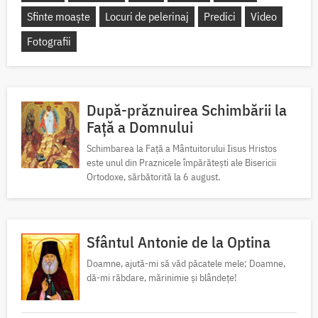
Sfinte moaște
Locuri de pelerinaj
Predici
Video
Fotografii
După-prăznuirea Schimbării la
Față a Domnului
Schimbarea la Față a Mântuitorului Iisus Hristos
este unul din Praznicele împărătești ale Bisericii
Ortodoxe, sărbătorită la 6 august.
Sfântul Antonie de la Optina
Doamne, ajută-mi să văd păcatele mele; Doamne,
dă-mi răbdare, mărinimie şi blândeţe!