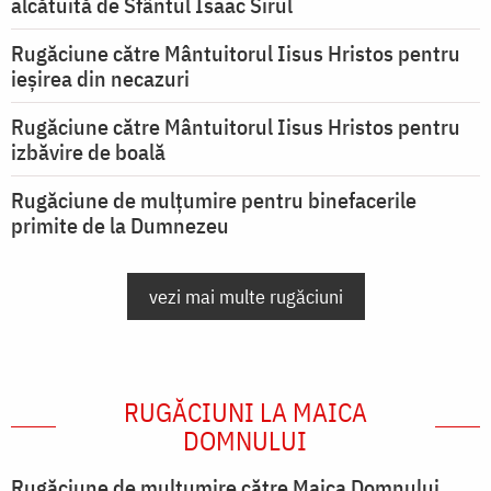
alcătuită de Sfântul Isaac Sirul
Rugăciune către Mântuitorul Iisus Hristos pentru
ieşirea din necazuri
Rugăciune către Mântuitorul Iisus Hristos pentru
izbăvire de boală
Rugăciune de mulțumire pentru binefacerile
primite de la Dumnezeu
vezi mai multe rugăciuni
RUGĂCIUNI LA MAICA
DOMNULUI
Rugăciune de mulţumire către Maica Domnului