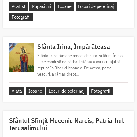
Acatist
Rugăciuni
Icoane
Locuri de pelerinaj
Fotografii
Sfânta Irina, Împărăteasa
Sfânta Irina rămâne model de curaj și tărie. Într-o
lume condusă de bărbați, sfânta a avut curajul să
repună în Biserici icoanele. De aceea, peste
veacuri, a rămas drept...
Viață
Icoane
Locuri de pelerinaj
Fotografii
Sfântul Sfinţit Mucenic Narcis, Patriarhul
Ierusalimului