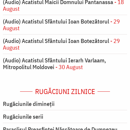
(Audio) Acatistul Maicii Domnului Pantanassa
- 18
August
(Audio) Acatistul Sfântului Ioan Botezătorul
- 29
August
(Audio) Acatistul Sfântului Ioan Botezătorul
- 29
August
(Audio) Acatistul Sfântului Ierarh Varlaam,
Mitropolitul Moldovei
- 30 August
RUGĂCIUNI ZILNICE
Rugăciunile dimineții
Rugăciunile serii
Paraclisul Preasfintei Născătoare de Dumnezeu