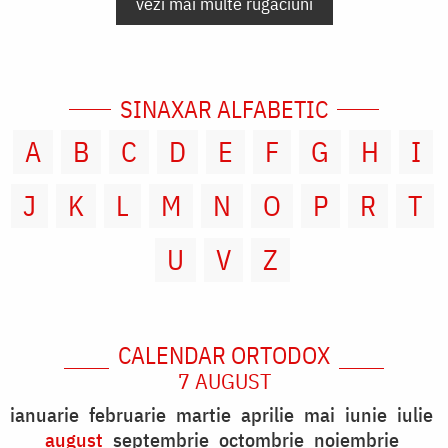
vezi mai multe rugăciuni
SINAXAR ALFABETIC
A
B
C
D
E
F
G
H
I
J
K
L
M
N
O
P
R
T
U
V
Z
CALENDAR ORTODOX
7 AUGUST
ianuarie
februarie
martie
aprilie
mai
iunie
iulie
august
septembrie
octombrie
noiembrie