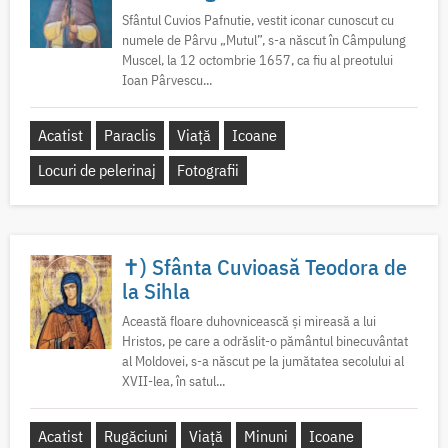
Sfântul Cuvios Pafnutie, vestit iconar cunoscut cu
numele de Pârvu „Mutul”, s-a născut în Câmpulung
Muscel, la 12 octombrie 1657, ca fiu al preotului
Ioan Pârvescu...
Acatist
Paraclis
Viață
Icoane
Locuri de pelerinaj
Fotografii
✝) Sfânta Cuvioasă Teodora de
la Sihla
Această floare duhovnicească și mireasă a lui
Hristos, pe care a odrăslit-o pământul binecuvântat
al Moldovei, s-a născut pe la jumătatea secolului al
XVII-lea, în satul...
Acatist
Rugăciuni
Viață
Minuni
Icoane