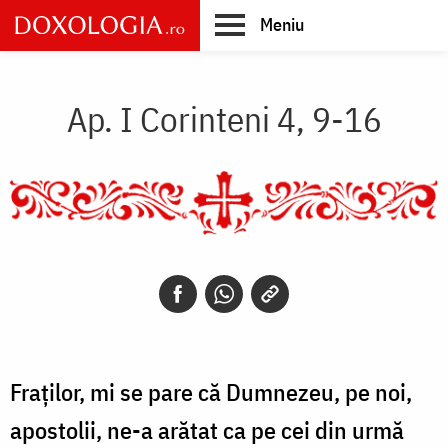
Skip
Meniu
to
main
Main
content
navigation
Ap. I Corinteni 4, 9-16
Fraților, mi se pare că Dumnezeu, pe noi,
apostolii, ne-a arătat ca pe cei din urmă