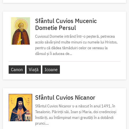
Sfântul Cuvios Mucenic
Dometie Persul
Cuviosul Dometie intrând într-o peșteră, petrecea
acolo săvârșind multe minuni cu numele lui Hristos,
pentru că dădea tămăduiri celor ce veneau la
dânsul și îi aducea de...
Canon
Viață
Icoane
Sfântul Cuvios Nicanor
Sfântul Cuvios Nicanor s-a născut în anul 1491, în
Tesalonic. Părinții săi, Ioan și Maria, doi credincioși
înstăriți, au întâmpinat mari greutăți în a dobândi
prunci....