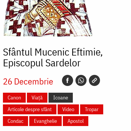
Sfântul Mucenic Eftimie,
Episcopul Sardelor
26 Decembrie
Canon
Viață
Icoane
Articole despre sfânt
Video
Tropar
Condac
Evanghelie
Apostol