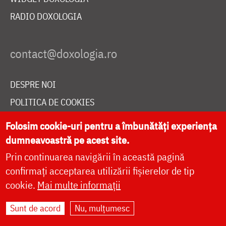
RADIO DOXOLOGIA
DESPRE NOI
POLITICA DE COOKIES
DONEAZĂ ONLINE PENTRU CATEDRALA NAȚIONALĂ
Folosim cookie-uri pentru a îmbunătăți experiența
dumneavoastră pe acest site.
Prin continuarea navigării în această pagină
LIVE
confirmați acceptarea utilizării fișierelor de tip
cookie.
Mai multe informații
Site dezvoltat de
DOXOLOGIA MEDIA
,
Sunt de acord
Nu, mulțumesc
Arhiepiscopia Iașilor | ©
doxologia.ro