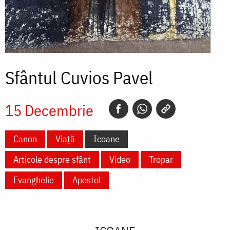
Sfântul Cuvios Pavel
15 Decembrie
Canon
Viață
Icoane
Articole despre sfânt
Video
Tropar
Evanghelie
Apostol