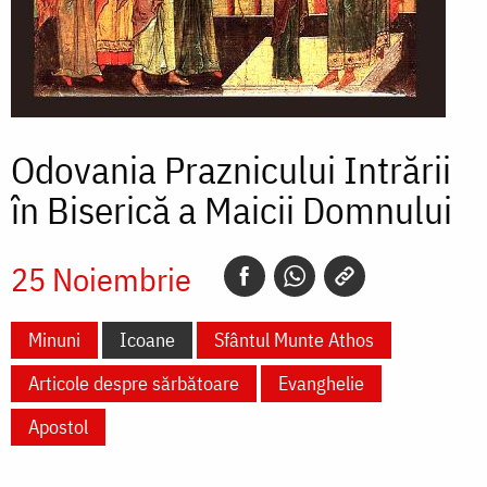
Odovania Praznicului Intrării
în Biserică a Maicii Domnului
25 Noiembrie
Minuni
Icoane
Sfântul Munte Athos
Articole despre sărbătoare
Evanghelie
Apostol