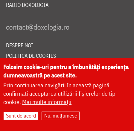
RADIO DOXOLOGIA
DESPRE NOI
POLITICA DE COOKIES
DONEAZĂ ONLINE PENTRU CATEDRALA NAȚIONALĂ
Folosim cookie-uri pentru a îmbunătăți experiența
dumneavoastră pe acest site.
Prin continuarea navigării în această pagină
LIVE
confirmați acceptarea utilizării fișierelor de tip
cookie.
Mai multe informații
Sunt de acord
Nu, mulțumesc
Site dezvoltat de
DOXOLOGIA MEDIA
,
Arhiepiscopia Iașilor | ©
doxologia.ro