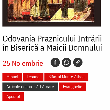
Odovania Praznicului Intrării
în Biserică a Maicii Domnului
25 Noiembrie
Minuni
Icoane
Sfântul Munte Athos
Articole despre sărbătoare
Evanghelie
Apostol