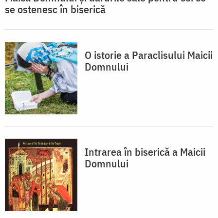
se ostenesc în biserică
O istorie a Paraclisului Maicii
Domnului
Intrarea în biserică a Maicii
Domnului