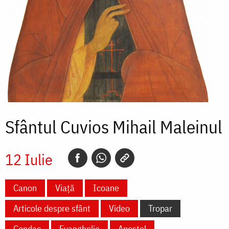
Sfântul Cuvios Mihail Maleinul
12 Iulie
Canon
Viață
Icoane
Articole despre sfânt
Video
Tropar
Condac
Evanghelie
Apostol