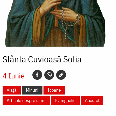
Sfânta Cuvioasă Sofia
4 Iunie
Viață
Minuni
Icoane
Articole despre sfânt
Evanghelie
Apostol