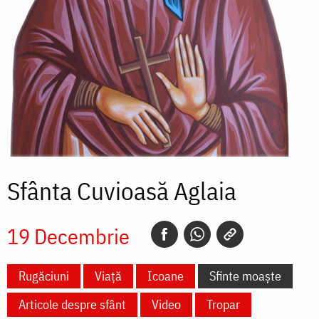
Sfânta Cuvioasă Aglaia
19 Decembrie
Rugăciuni
Viață
Icoane
Sfinte moaște
Articole despre sfânt
Video
Tropar