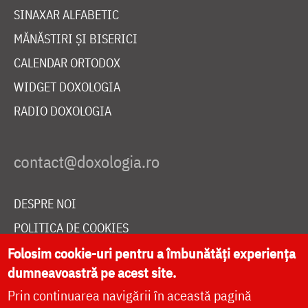
SINAXAR ALFABETIC
MĂNĂSTIRI ȘI BISERICI
CALENDAR ORTODOX
WIDGET DOXOLOGIA
RADIO DOXOLOGIA
DESPRE NOI
POLITICA DE COOKIES
DONEAZĂ ONLINE PENTRU CATEDRALA NAȚIONALĂ
Folosim cookie-uri pentru a îmbunătăți experiența
dumneavoastră pe acest site.
Prin continuarea navigării în această pagină
LIVE