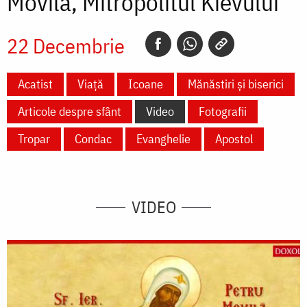
Movilă, Mitropolitul Kievului
22 Decembrie
Acatist
Viață
Icoane
Mănăstiri și biserici
Articole despre sfânt
Video
Fotografii
Tropar
Condac
Evanghelie
Apostol
VIDEO