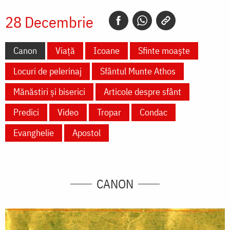
28 Decembrie
Canon
Viață
Icoane
Sfinte moaște
Locuri de pelerinaj
Sfântul Munte Athos
Mănăstiri și biserici
Articole despre sfânt
Predici
Video
Tropar
Condac
Evanghelie
Apostol
CANON