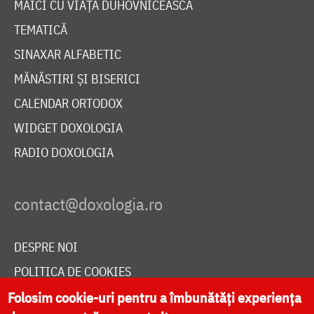
MAICI CU VIAȚĂ DUHOVNICEASCĂ
TEMATICĂ
SINAXAR ALFABETIC
MĂNĂSTIRI ȘI BISERICI
CALENDAR ORTODOX
WIDGET DOXOLOGIA
RADIO DOXOLOGIA
DESPRE NOI
POLITICA DE COOKIES
DONEAZĂ ONLINE PENTRU CATEDRALA NAȚIONALĂ
Folosim cookie-uri pentru a îmbunătăți experiența