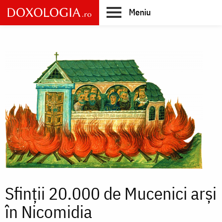
Skip
Meniu
to
main
Main
content
navigation
Sfinții 20.000 de Mucenici arși
în Nicomidia