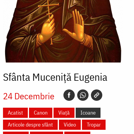
Sfânta Muceniță Eugenia
24 Decembrie
Acatist
Canon
Viață
Icoane
Articole despre sfânt
Video
Tropar