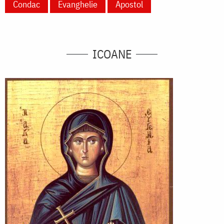
Condac
Evanghelie
Apostol
ICOANE