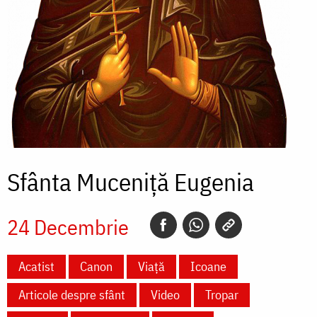
Sfânta Muceniță Eugenia
24 Decembrie
Acatist
Canon
Viață
Icoane
Articole despre sfânt
Video
Tropar