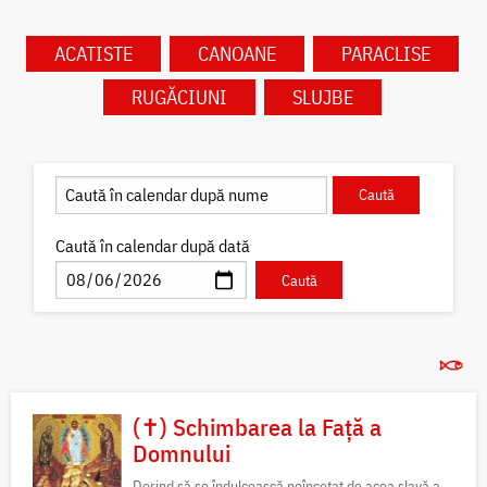
ACATISTE
CANOANE
PARACLISE
RUGĂCIUNI
SLUJBE
Caută în calendar după dată
(✝) Schimbarea la Față a
Domnului
Dorind să se îndulcească neîncetat de acea slavă a