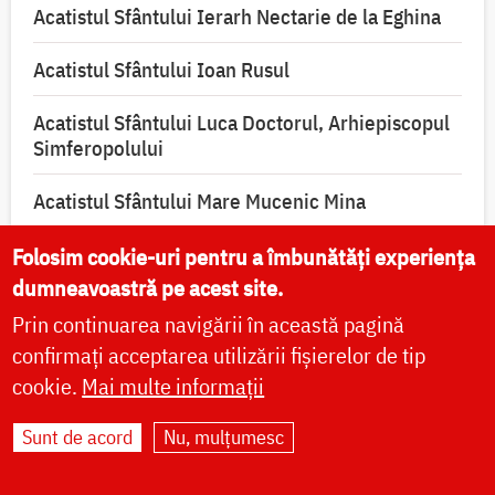
Acatistul Sfântului Ierarh Nectarie de la Eghina
Acatistul Sfântului Ioan Rusul
Acatistul Sfântului Luca Doctorul, Arhiepiscopul
Simferopolului
Acatistul Sfântului Mare Mucenic Mina
Acatistul Sfântului Sfințit Mucenic Ciprian,
Folosim cookie-uri pentru a îmbunătăți experiența
izbăvitorul de vrăji, blesteme și de toată lucrarea
dumneavoastră pe acest site.
diavolească
Prin continuarea navigării în această pagină
confirmați acceptarea utilizării fișierelor de tip
cookie.
Mai multe informații
Sunt de acord
Nu, mulțumesc