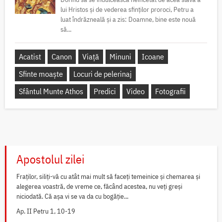
lui Hristos și de vederea sfinților proroci, Petru a
luat îndrăzneală și a zis: Doamne, bine este nouă
să...
Acatist
Canon
Viață
Minuni
Icoane
Sfinte moaște
Locuri de pelerinaj
Sfântul Munte Athos
Predici
Video
Fotografii
Apostolul zilei
Fraților, siliți-vă cu atât mai mult să faceți temeinice și chemarea și
alegerea voastră, de vreme ce, făcând acestea, nu veți greși
niciodată. Că așa vi se va da cu bogăție...
Ap. II Petru 1, 10-19