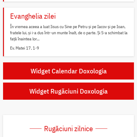
Evanghelia zilei
În vremea aceea a luat Iisus cu Sine pe Petru și pe Iacov și pe Ioan,
fratele lui, și i-a dus într-un munte înalt, de o parte. Și S-a schimbat la
față înaintea lor...
Ev. Matei 17, 1-9
Widget Calendar Doxologia
Widget Rugăciuni Doxologia
Rugăciuni zilnice