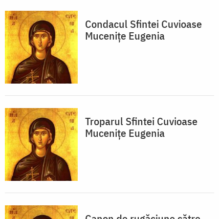
Condacul Sfintei Cuvioase
Muceniţe Eugenia
Troparul Sfintei Cuvioase
Muceniţe Eugenia
Canon de rugăciune către