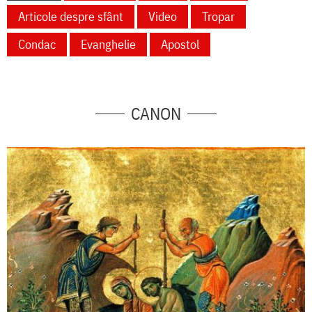
Articole despre sfânt
Video
Tropar
Condac
Evanghelie
Apostol
CANON