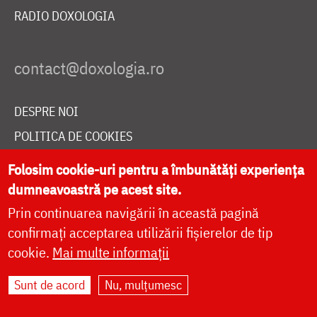
RADIO DOXOLOGIA
DESPRE NOI
POLITICA DE COOKIES
DONEAZĂ ONLINE PENTRU CATEDRALA NAȚIONALĂ
Folosim cookie-uri pentru a îmbunătăți experiența
dumneavoastră pe acest site.
Prin continuarea navigării în această pagină
LIVE
confirmați acceptarea utilizării fișierelor de tip
cookie.
Mai multe informații
Site dezvoltat de
DOXOLOGIA MEDIA
,
Sunt de acord
Nu, mulțumesc
Arhiepiscopia Iașilor | ©
doxologia.ro