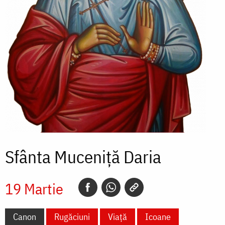
Sfânta Muceniță Daria
19 Martie
Canon
Rugăciuni
Viață
Icoane