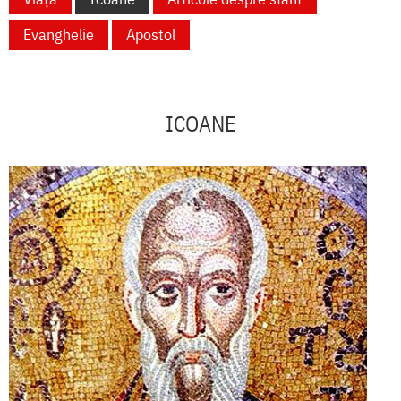
Evanghelie
Apostol
ICOANE