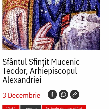
Sfântul Sfințit Mucenic
Teodor, Arhiepiscopul
Alexandriei
3 Decembrie
Viață
Icoane
Articole despre sfânt