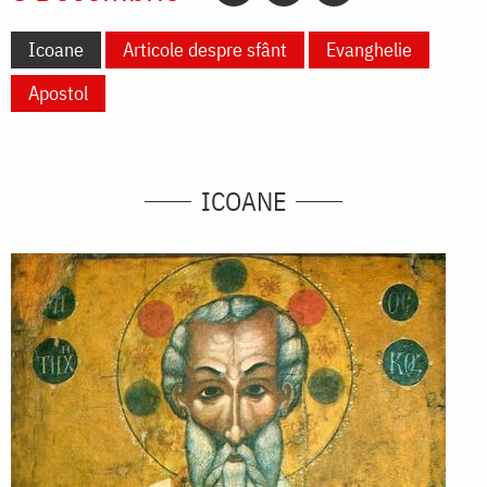
Icoane
Articole despre sfânt
Evanghelie
Apostol
ICOANE