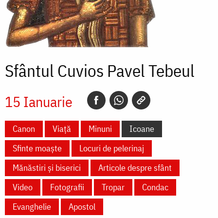
Sfântul Cuvios Pavel Tebeul
15 Ianuarie
Canon
Viață
Minuni
Icoane
Sfinte moaște
Locuri de pelerinaj
Mănăstiri și biserici
Articole despre sfânt
Video
Fotografii
Tropar
Condac
Evanghelie
Apostol