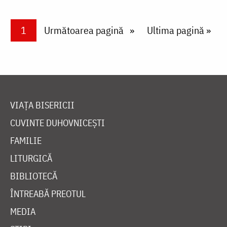
Paginare
Current page
1
Next page
Următoarea pagină
Last page
Ultima pagină »
VIAȚA BISERICII
CUVINTE DUHOVNICEȘTI
FAMILIE
LITURGICĂ
BIBLIOTECĂ
ÎNTREABĂ PREOTUL
MEDIA